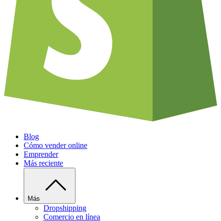
Blog
Cómo vender online
Emprender
Más reciente
Más
Dropshipping
Comercio en línea