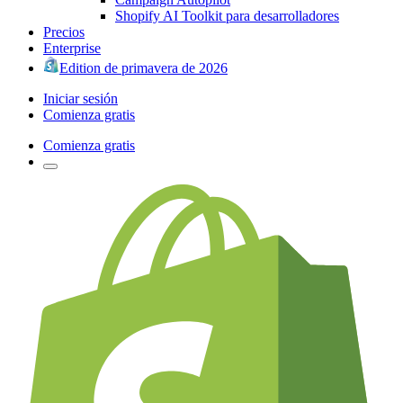
Shopify AI Toolkit para desarrolladores
Precios
Enterprise
Edition de primavera de 2026
Iniciar sesión
Comienza gratis
Comienza gratis