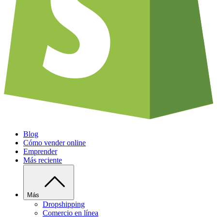
Blog
Cómo vender online
Emprender
Más reciente
Más
Dropshipping
Comercio en línea