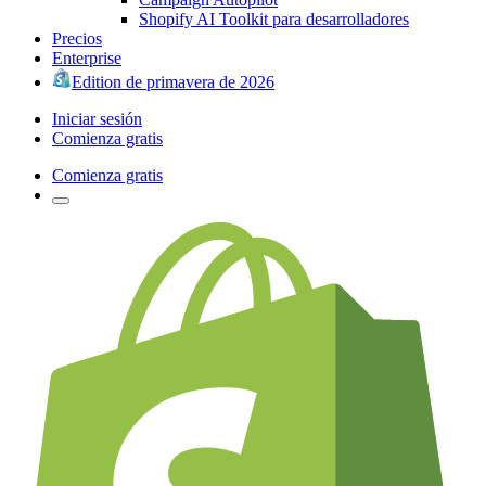
Shopify AI Toolkit para desarrolladores
Precios
Enterprise
Edition de primavera de 2026
Iniciar sesión
Comienza gratis
Comienza gratis