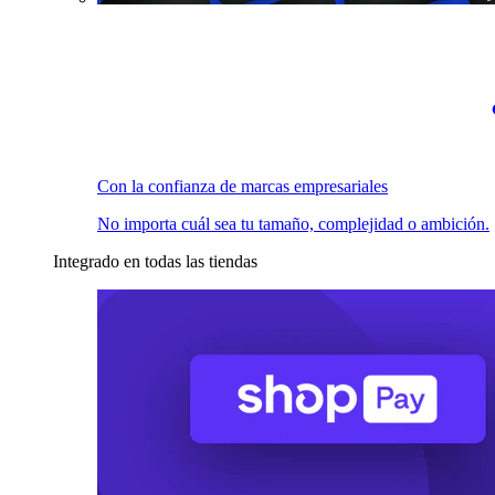
Con la confianza de marcas empresariales
No importa cuál sea tu tamaño, complejidad o ambición.
Integrado en todas las tiendas