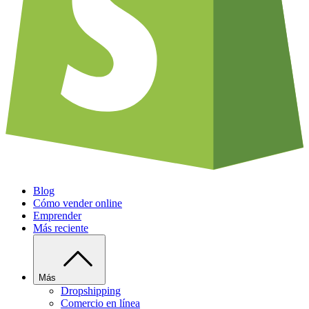
Blog
Cómo vender online
Emprender
Más reciente
Más
Dropshipping
Comercio en línea