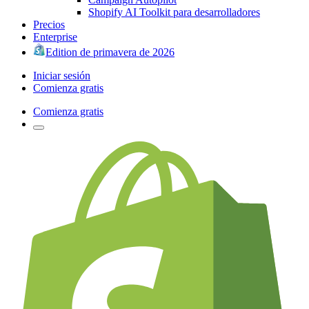
Shopify AI Toolkit para desarrolladores
Precios
Enterprise
Edition de primavera de 2026
Iniciar sesión
Comienza gratis
Comienza gratis