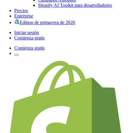
Shopify AI Toolkit para desarrolladores
Precios
Enterprise
Edition de primavera de 2026
Iniciar sesión
Comienza gratis
Comienza gratis