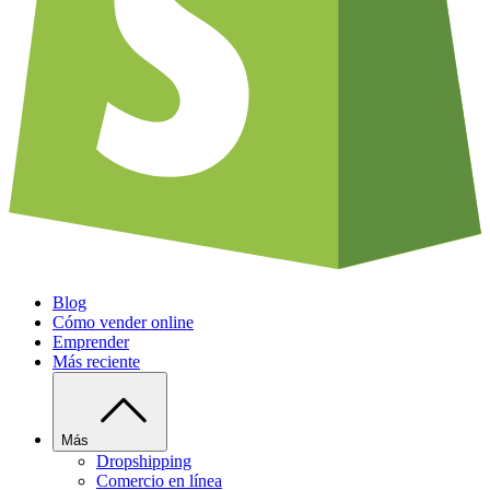
Blog
Cómo vender online
Emprender
Más reciente
Más
Dropshipping
Comercio en línea