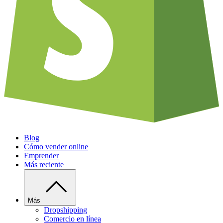
Blog
Cómo vender online
Emprender
Más reciente
Más
Dropshipping
Comercio en línea