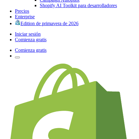
Shopify AI Toolkit para desarrolladores
Precios
Enterprise
Edition de primavera de 2026
Iniciar sesión
Comienza gratis
Comienza gratis