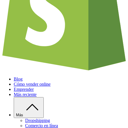
Blog
Cómo vender online
Emprender
Más reciente
Más
Dropshipping
Comercio en línea