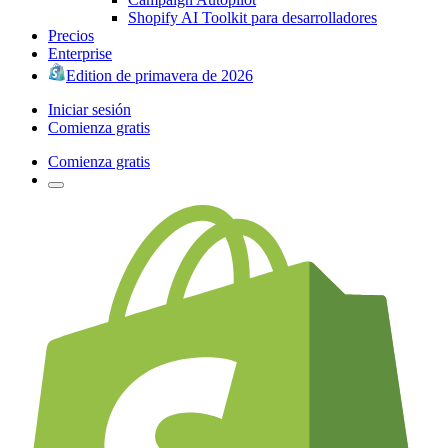
Shopify AI Toolkit para desarrolladores
Precios
Enterprise
Edition de primavera de 2026
Iniciar sesión
Comienza gratis
Comienza gratis