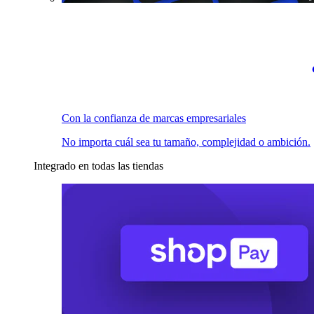
Con la confianza de marcas empresariales
No importa cuál sea tu tamaño, complejidad o ambición.
Integrado en todas las tiendas