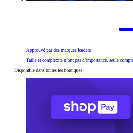
Approuvé par des marques leaders
Taille et complexité n’ont pas d’importance, seule compte
Disponible dans toutes les boutiques