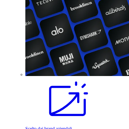
Scelto dai brand aziendali