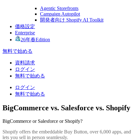
Agentic Storefronts
Campaign Autopilot
開発者向け Shopify AI Toolkit
価格設定
Enterprise
26年春Edition
無料で始める
資料請求
ログイン
無料で始める
ログイン
無料で始める
BigCommerce vs. Salesforce vs. Shopify
BigCommerce or Salesforce or Shopify?
Shopify offers the embeddable Buy Button, over 6,000 apps, and
lets you sell in person seamlessly.