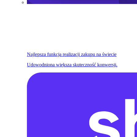
Najlepsza funkcja realizacji zakupu na świecie
Udowodniona większa skuteczność konwersji.