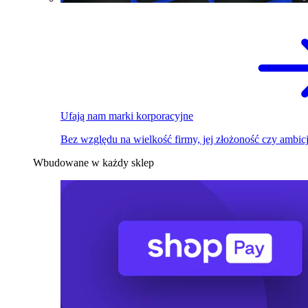
Ufają nam marki korporacyjne
Bez względu na wielkość firmy, jej złożoność czy ambicj
Wbudowane w każdy sklep