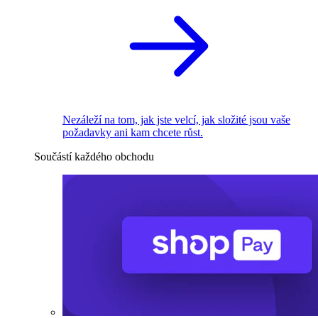
Nezáleží na tom, jak jste velcí, jak složité jsou vaše
požadavky ani kam chcete růst.
Součástí každého obchodu