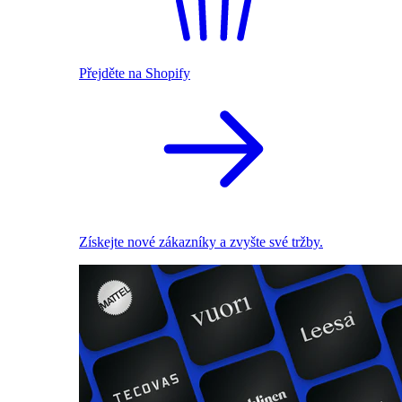
Přejděte na Shopify
Získejte nové zákazníky a zvyšte své tržby.