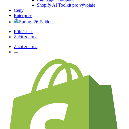
Shopify AI Toolkit pro vývojáře
Ceny
Enterprise
Spring ’26 Edition
Přihlásit se
Začít zdarma
Začít zdarma