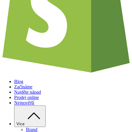
Blog
Začínáme
Najděte nápad
Prodej online
Nejnovější
Více
Brand