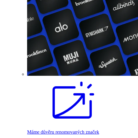
Máme důvěru renomovaných značek