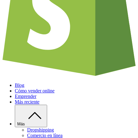
Blog
Cómo vender online
Emprender
Más reciente
Más
Dropshipping
Comercio en línea