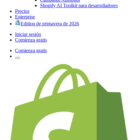
Shopify AI Toolkit para desarrolladores
Precios
Enterprise
Edition de primavera de 2026
Iniciar sesión
Comienza gratis
Comienza gratis