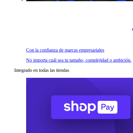
Con la confianza de marcas empresariales
No importa cuál sea tu tamaño, complejidad o ambición.
Integrado en todas las tiendas