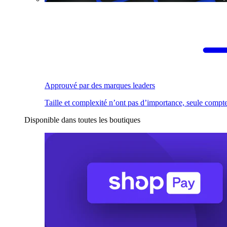
Approuvé par des marques leaders
Taille et complexité n’ont pas d’importance, seule compte
Disponible dans toutes les boutiques