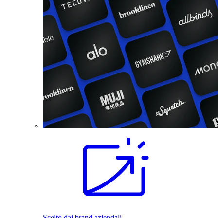
Scelto dai brand aziendali