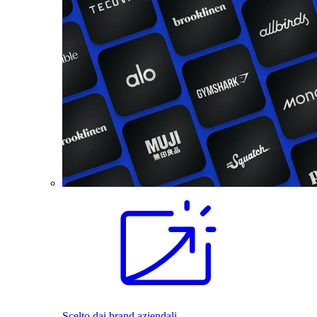
Scelto dai brand aziendali