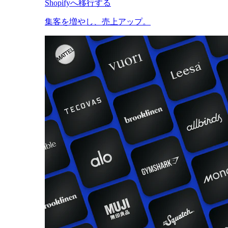
Shopifyへ移行する
集客を増やし、売上アップ。