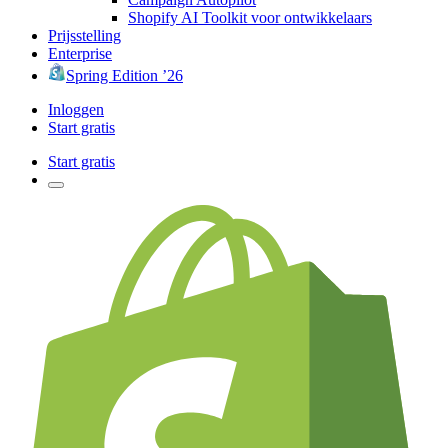
Shopify AI Toolkit voor ontwikkelaars
Prijsstelling
Enterprise
Spring Edition ’26
Inloggen
Start gratis
Start gratis