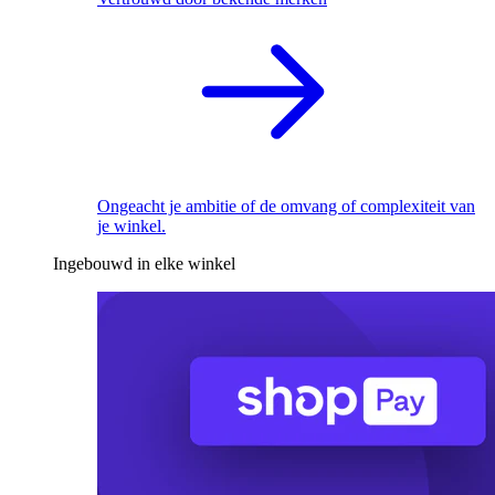
Ongeacht je ambitie of de omvang of complexiteit van
je winkel.
Ingebouwd in elke winkel