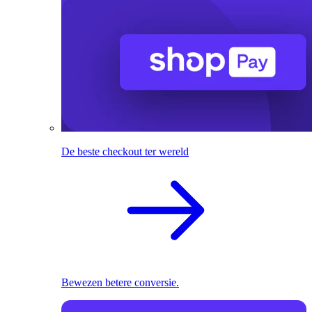
De beste checkout ter wereld
Bewezen betere conversie.