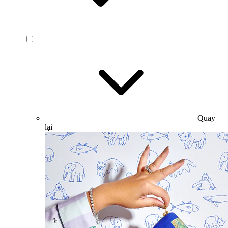
Quay
lại