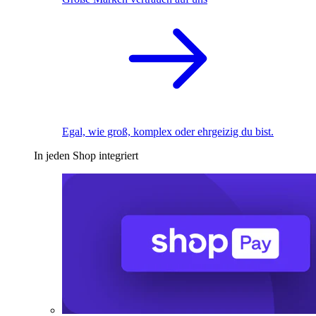
Egal, wie groß, komplex oder ehrgeizig du bist.
In jeden Shop integriert