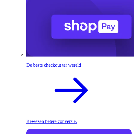
De beste checkout ter wereld
Bewezen betere conversie.