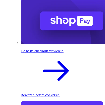
De beste checkout ter wereld
Bewezen betere conversie.