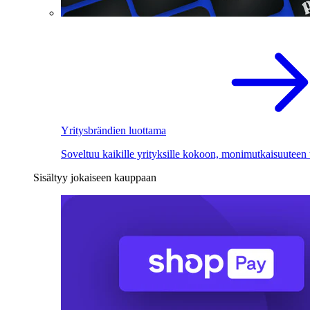
Yritysbrändien luottama
Soveltuu kaikille yrityksille kokoon, monimutkaisuuteen
Sisältyy jokaiseen kauppaan