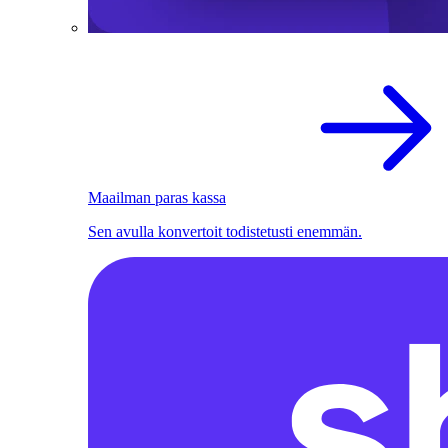
Maailman paras kassa
Sen avulla konvertoit todistetusti enemmän.