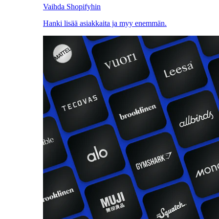
Vaihda Shopifyhin
Hanki lisää asiakkaita ja myy enemmän.