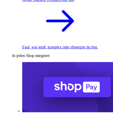
Egal, wie groß, komplex oder ehrgeizig du bist.
In jeden Shop integriert