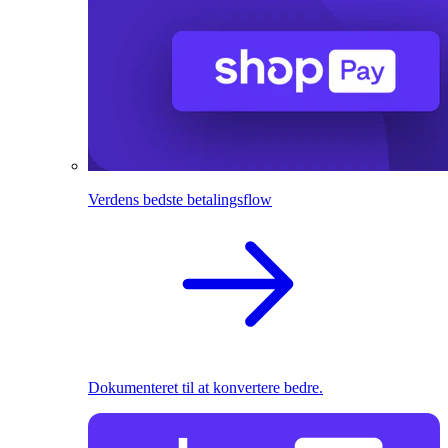
Verdens bedste betalingsflow
Dokumenteret til at konvertere bedre.