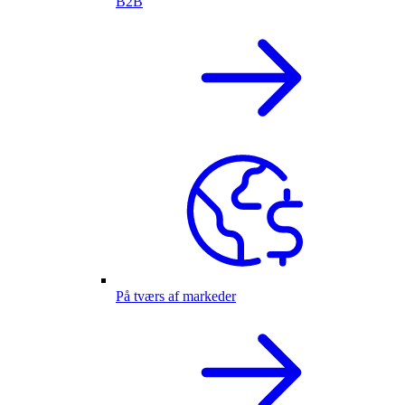
B2B
På tværs af markeder