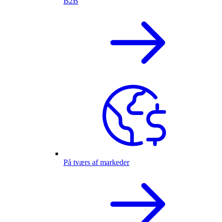
B2B
På tværs af markeder