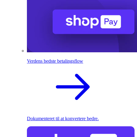
Verdens bedste betalingsflow
Dokumenteret til at konvertere bedre.