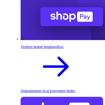
Verdens bedste betalingsflow
Dokumenteret til at konvertere bedre.