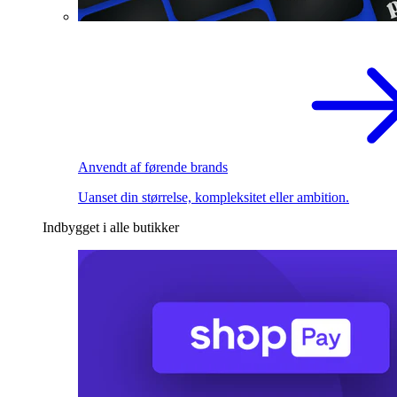
Anvendt af førende brands
Uanset din størrelse, kompleksitet eller ambition.
Indbygget i alle butikker