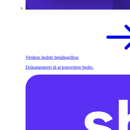
Verdens bedste betalingsflow
Dokumenteret til at konvertere bedre.