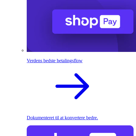
Verdens bedste betalingsflow
Dokumenteret til at konvertere bedre.