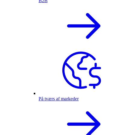
B2B
På tværs af markeder