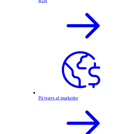
B2B
På tværs af markeder