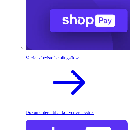
Verdens bedste betalingsflow
Dokumenteret til at konvertere bedre.