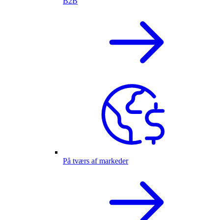
B2B
På tværs af markeder