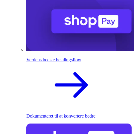
Verdens bedste betalingsflow
Dokumenteret til at konvertere bedre.