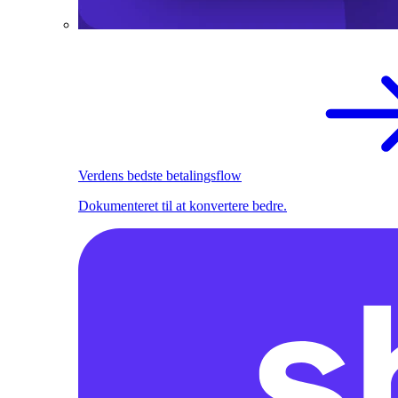
Verdens bedste betalingsflow
Dokumenteret til at konvertere bedre.