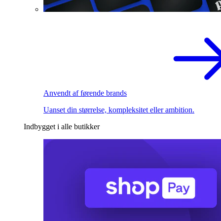
Anvendt af førende brands
Uanset din størrelse, kompleksitet eller ambition.
Indbygget i alle butikker