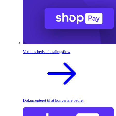
Verdens bedste betalingsflow
Dokumenteret til at konvertere bedre.