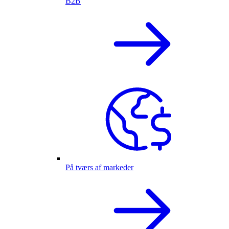
B2B
På tværs af markeder