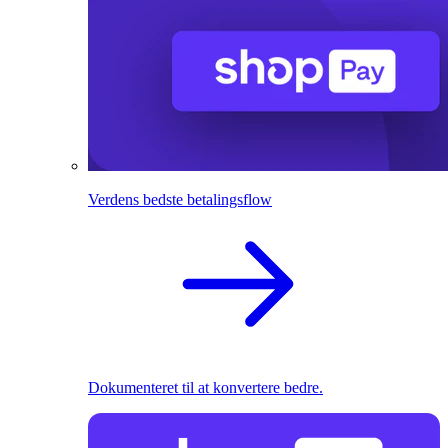
Verdens bedste betalingsflow
Dokumenteret til at konvertere bedre.