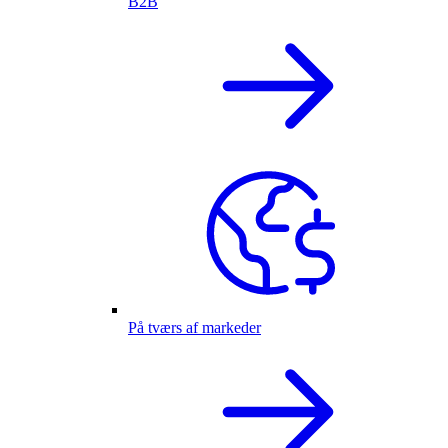
B2B
På tværs af markeder