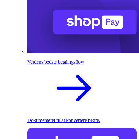
Verdens bedste betalingsflow
Dokumenteret til at konvertere bedre.