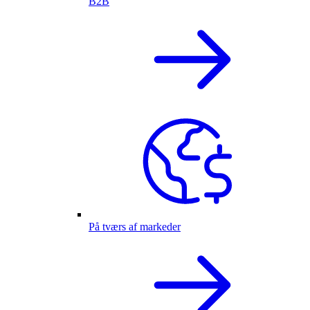
B2B
På tværs af markeder