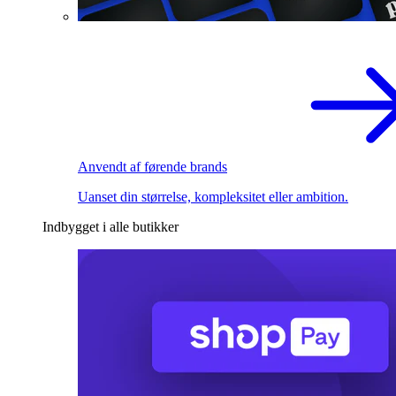
Anvendt af førende brands
Uanset din størrelse, kompleksitet eller ambition.
Indbygget i alle butikker