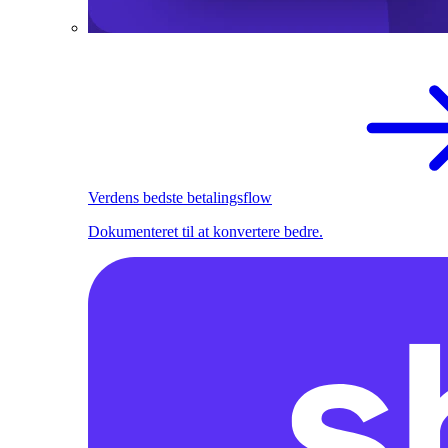
Verdens bedste betalingsflow
Dokumenteret til at konvertere bedre.