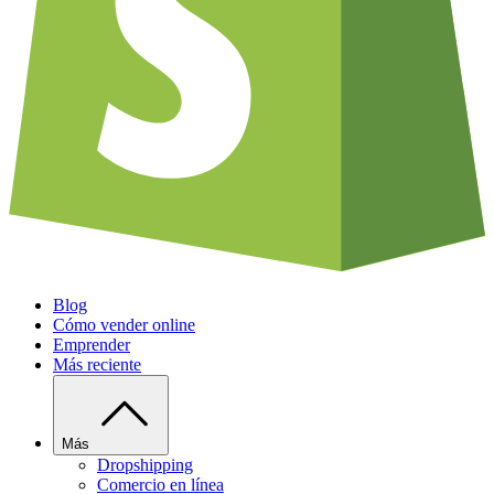
Blog
Cómo vender online
Emprender
Más reciente
Más
Dropshipping
Comercio en línea