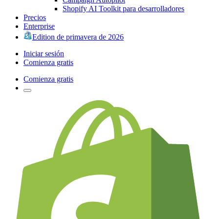
Shopify AI Toolkit para desarrolladores
Precios
Enterprise
Edition de primavera de 2026
Iniciar sesión
Comienza gratis
Comienza gratis