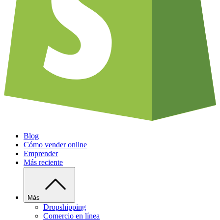
Blog
Cómo vender online
Emprender
Más reciente
Más
Dropshipping
Comercio en línea