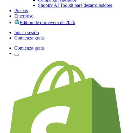
Shopify AI Toolkit para desarrolladores
Precios
Enterprise
Edition de primavera de 2026
Iniciar sesión
Comienza gratis
Comienza gratis