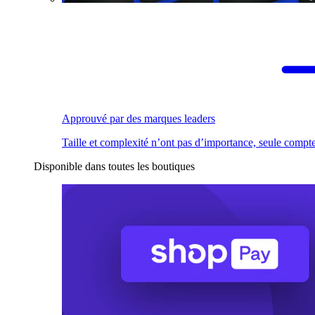
Approuvé par des marques leaders
Taille et complexité n’ont pas d’importance, seule compte
Disponible dans toutes les boutiques