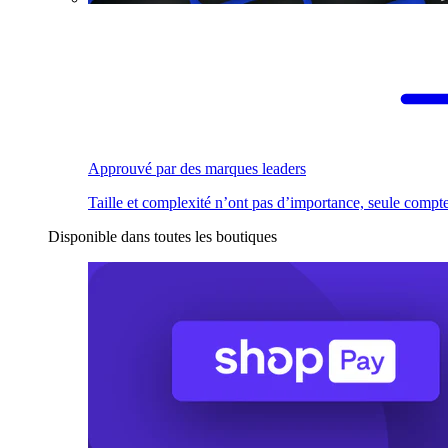
Approuvé par des marques leaders
Taille et complexité n’ont pas d’importance, seule compte
Disponible dans toutes les boutiques