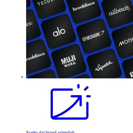
Scelto dai brand aziendali