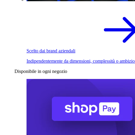
Scelto dai brand aziendali
Indipendentemente da dimensioni, complessità o ambizio
Disponibile in ogni negozio