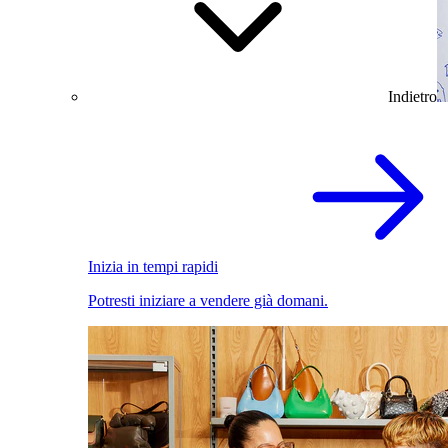
Indietro
Inizia in tempi rapidi
Potresti iniziare a vendere già domani.