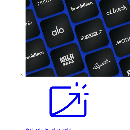
Scelto dai brand aziendali