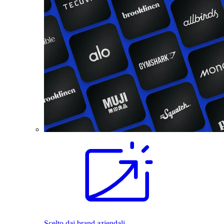
Scelto dai brand aziendali