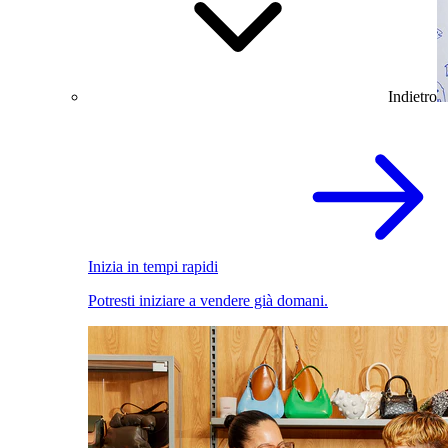
Indietro
Inizia in tempi rapidi
Potresti iniziare a vendere già domani.