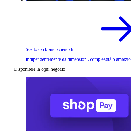
Scelto dai brand aziendali
Indipendentemente da dimensioni, complessità o ambizio
Disponibile in ogni negozio