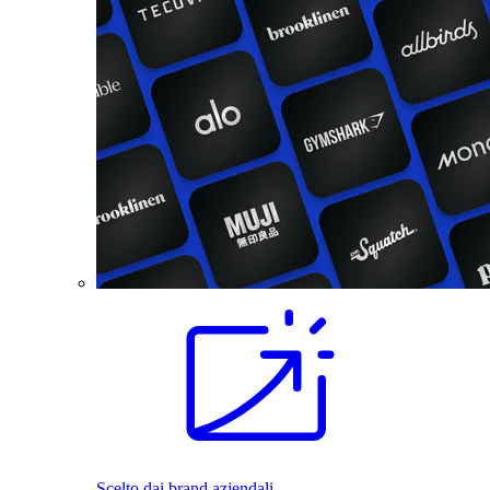
Scelto dai brand aziendali