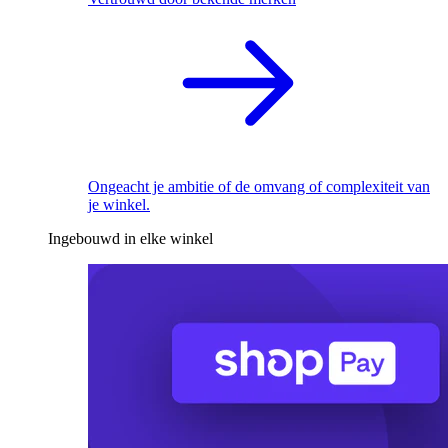
Ongeacht je ambitie of de omvang of complexiteit van
je winkel.
Ingebouwd in elke winkel