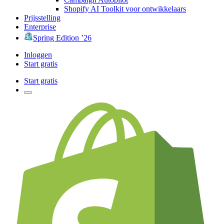
Shopify AI Toolkit voor ontwikkelaars
Prijsstelling
Enterprise
Spring Edition ’26
Inloggen
Start gratis
Start gratis